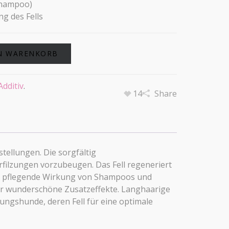
Shampoo)
g des Fells
N WARENKORB
Additiv
.
14
Share
ellungen. Die sorgfältig
rfilzungen vorzubeugen. Das Fell regeneriert
 die pflegende Wirkung von Shampoos und
für wunderschöne Zusatzeffekte. Langhaarige
ungshunde, deren Fell für eine optimale